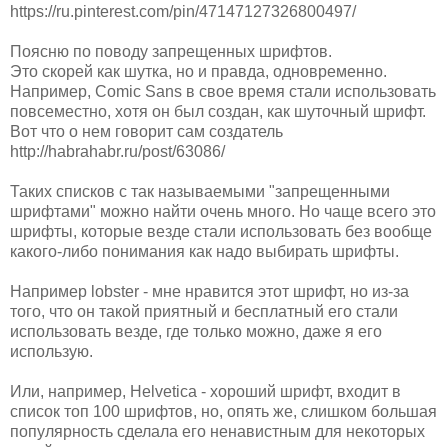
https://ru.pinterest.com/pin/47147127326800497/
Поясню по поводу запрещенных шрифтов.
Это скорей как шутка, но и правда, одновременно.
Например, Comic Sans в свое время стали использовать
повсеместно, хотя он был создан, как шуточный шрифт.
Вот что о нем говорит сам создатель
http://habrahabr.ru/post/63086/
Таких списков с так называемыми "запрещенными
шрифтами" можно найти очень много. Но чаще всего это
шрифты, которые везде стали использовать без вообще
какого-либо понимания как надо выбирать шрифты.
Например lobster - мне нравится этот шрифт, но из-за
того, что он такой приятный и бесплатный его стали
использовать везде, где только можно, даже я его
использую.
Или, например, Helvetica - хороший шрифт, входит в
список топ 100 шрифтов, но, опять же, слишком большая
популярность сделала его ненавистным для некоторых