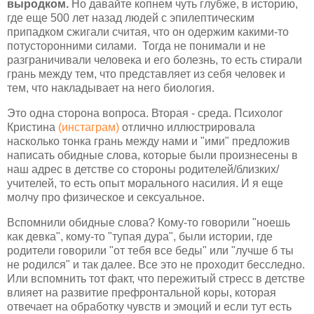
выродком.
Но давайте копнем чуть глубже, в историю,
где еще 500 лет назад людей с эпилептическим
припадком сжигали считая, что он одержим какими-то
потусторонними силами. Тогда не понимали и не
разграничивали человека и его болезнь, то есть стирали
грань между тем, что представляет из себя человек и
тем, что накладывает на него биология.
Это одна сторона вопроса. Вторая - среда. Психолог
Кристина
(инстаграм)
отлично иллюстрировала
насколько тонка грань между нами и "ими" предложив
написать обидные слова, которые были произнесены в
наш адрес в детстве со стороны родителей/близких/
учителей, то есть опыт морального насилия. И я еще
молчу про физическое и сексуальное.
Вспомнили обидные слова? Кому-то говорили "ноешь
как девка", кому-то "тупая дура", были истории, где
родители говорили "от тебя все беды" или "лучше б ты
не родился" и так далее. Все это не проходит бесследно.
Или вспомнить тот факт, что пережитый стресс в детстве
влияет на развитие префронтальной коры, которая
отвечает на обработку чувств и эмоций и если тут есть