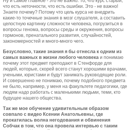
Ну и самое главное - это не важно. То, что курс старый,
что есть неточности, что есть ошибки. Это - не важно!
Знаете почему? Потому что цель курса не внедрить
какие-то точечные знания в мозг слушателя, а составить
целостную картинку сложности человека, погрузиться в
вопросы генома, вопросы среды и окружения, вопросы
гормонов, пренатального развития, случайностей,
закономерностей и много-много чего.
Безусловно, такие знания я бы отнесла к одним из
самых важных в жизни любого человека
и понимаю
почему этот предмет преподают в Стенфорде для
людей, которые, скорей всего станут хорошими врачами,
учеными, юристами и будут занимать руководящие роли.
И совершенно не понимаю, почему подобного предмета
не было, например, у меня на факультете педагогики, где
людям надо работать с маленькими людьми, теми, кто
будущее нашего общества.
Так же мое обучение удивительным образом
совпало с видео Ксении Анатольевны, где
прокатилась волна негодования и обвинения
Собчак в том, что она провела интервью с таким